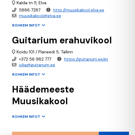
Kalda tn 11, Elva
5886 7287
http://muusikakool.elva.ee
muusikakool@elva.ee
ROHKEM INFOT
Guitarium erahuvikool
Koidu 101 / Planeedi 5, Tallinn
+372 56 982 777
https://guitarium.ee/et
julia@guitarium.ee
ROHKEM INFOT
Häädemeeste
Muusikakool
ROHKEM INFOT