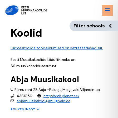
Filter schools
Koolid
Liikmeskoolide tööpakkumised on kättesaadavad siit.
Eesti Muusikakoolide Liidu liikmeks on
86 muusikaharidusasutust:
Abja Muusikakool
Pärnu mnt.28,Abja -Paluoja,Mulgi vald,Viljandimaa
4361056
http://amk.planet.ee/
abjamuusikakool@mulgivald.ee
ROHKEM INFOT