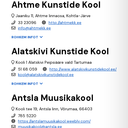
Ahtme Kunstide Kool
Jaaniku 11, Ahtme linnaosa, Kohtla-Järve
33 23096
http://ahtmekk.ee
info@ahtmekk.ee
ROHKEM INFOT
Alatskivi Kunstide Kool
Kooli 1 Alatskivi Peipsiääre vald Tartumaa
51 68 059
http://www.alatskivikunstidekool.ee/
kool@alatskivikunstidekool.ee
ROHKEM INFOT
Antsla Muusikakool
Kooli tee 19, Antsla linn, Võrumaa, 66403
785 5220
https://antslamuusikakool.weebly.com/
muusikakool@antsla.ee